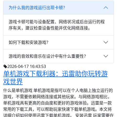
为什么我的游戏运行出现卡顿？
游戏卡顿可能与设备配置、网络状况或后台运行的程
序有关，建议检查设备性能并优化网络连接。
如何下载和安装游戏？
游戏的音效和音乐在设计中有什么重要性？
2026-04-17 16:43:53
单机游戏下载利器：迅雷助你玩转游
戏世界
什么是单机游戏 单机游戏是指可以在个人电脑上独立运行的
游戏，不需要依赖网络连接或其他玩家。与网络游戏相比，
单机游戏具有更高的自由度和更好的游戏体验。迅雷是一款
常用的下载工具，可以帮助玩家快速下载单机游戏。本文将
详细介绍如何使用迅雷下载单机游戏。 安装迅雷 玩家需要在