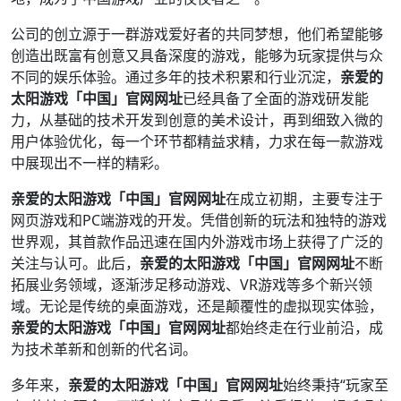
公司的创立源于一群游戏爱好者的共同梦想，他们希望能够
创造出既富有创意又具备深度的游戏，能够为玩家提供与众
不同的娱乐体验。通过多年的技术积累和行业沉淀，
亲爱的
太阳游戏「中国」官网网址
已经具备了全面的游戏研发能
力，从基础的技术开发到创意的美术设计，再到细致入微的
用户体验优化，每一个环节都精益求精，力求在每一款游戏
中展现出不一样的精彩。
亲爱的太阳游戏「中国」官网网址
在成立初期，主要专注于
网页游戏和PC端游戏的开发。凭借创新的玩法和独特的游戏
世界观，其首款作品迅速在国内外游戏市场上获得了广泛的
关注与认可。此后，
亲爱的太阳游戏「中国」官网网址
不断
拓展业务领域，逐渐涉足移动游戏、VR游戏等多个新兴领
域。无论是传统的桌面游戏，还是颠覆性的虚拟现实体验，
亲爱的太阳游戏「中国」官网网址
都始终走在行业前沿，成
为技术革新和创新的代名词。
多年来，
亲爱的太阳游戏「中国」官网网址
始终秉持“玩家至