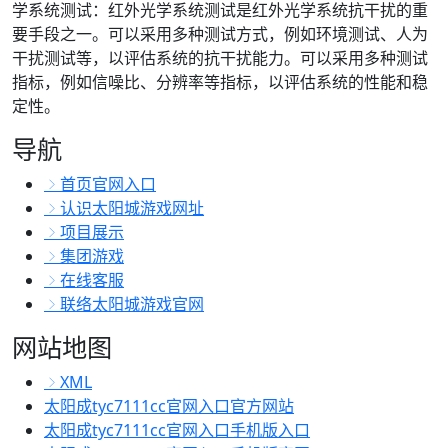
学系统测试：红外光学系统测试是红外光学系统抗干扰的重
要手段之一。可以采用多种测试方式，例如环境测试、人为
干扰测试等，以评估系统的抗干扰能力。可以采用多种测试
指标，例如信噪比、分辨率等指标，以评估系统的性能和稳
定性。
导航
首页官网入口
认识太阳城游戏网址
项目展示
集团游戏
在线客服
联络太阳城游戏官网
网站地图
XML
太阳成tyc7111cc官网入口官方网站
太阳成tyc7111cc官网入口手机版入口