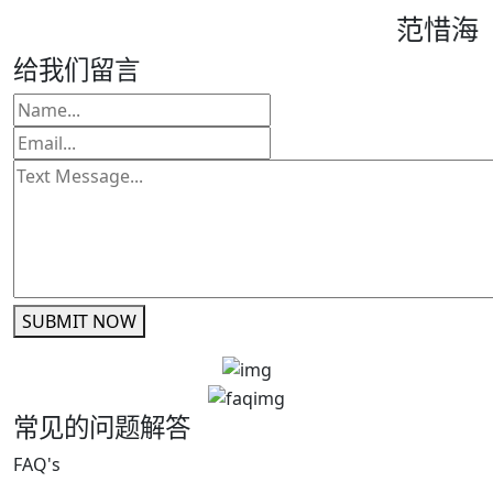
范惜海
给我们留言
SUBMIT NOW
常见的问题解答
FAQ's