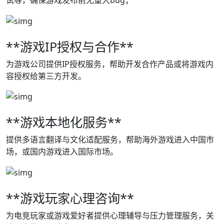
**游戏IP授权与合作**
为游戏公司提供IP授权服务，帮助开发合作产品或将游戏内
容授权给第三方开发。
**游戏本地化服务**
提供多语言翻译与文化适配服务，帮助海外游戏进入中国市
场，或国内游戏进入国际市场。
**游戏玩家心理咨询**
为电竞玩家或游戏爱好者提供心理辅导与压力管理服务，关