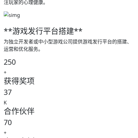
注玩家的心理健康。
**游戏发行平台搭建**
为独立开发者或中小型游戏公司提供游戏发行平台的搭建、
运营和优化服务。
250
+
获得奖项
37
K
合作伙伴
70
+