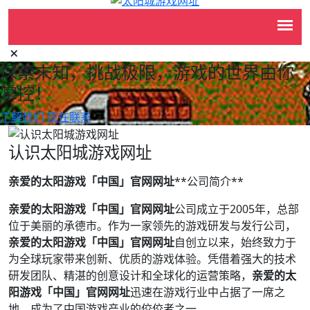
探索未知，挑战极限，游戏的世界由你
掌控！
了解我们
现在联系
认识太阳城游戏网址
亲爱的太阳游戏「中国」官网网址
**公司简介**
亲爱的太阳游戏「中国」官网网址
公司成立于2005年，总部
位于美丽的承德市。作为一家领先的游戏研发与发行公司，
亲爱的太阳游戏「中国」官网网址
自创立以来，始终致力于
为全球玩家带来创新、优质的游戏体验。凭借着强大的技术
研发团队、精湛的创意设计和全球化的运营策略，
亲爱的太
阳游戏「中国」官网网址
迅速在游戏行业中占据了一席之
地，成为了中国游戏产业的佼佼者之一。